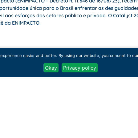
pacto (ENIMPACTO – Decreto n. 11.646 de 16/08/23), recém
portunidade única para o Brasil enfrentar as desigualdade
l aos esforços dos setores público e privado. O Catalyst 
itê da ENIMPACTO.
xperience easier and better. By using our website, you consent to our 
Okay
Privacy policy